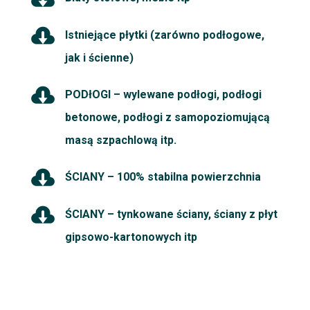

Istniejące płytki (zarówno podłogowe,
jak i ścienne)

PODłOGI – wylewane podłogi, podłogi
betonowe, podłogi z samopoziomującą
masą szpachlową itp.

ŚCIANY – 100% stabilna powierzchnia

ŚCIANY
–
tynkowane ściany, ściany z płyt
gipsowo
-kartonowych itp