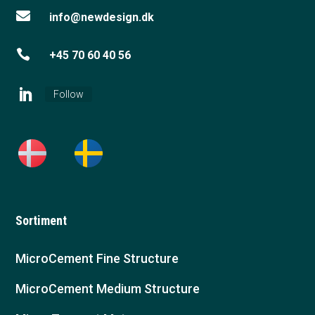

info@newdesign.dk

+45 70 60 40 56
Follow
Sortiment
MicroCement Fine Structure
MicroCement Medium Structure